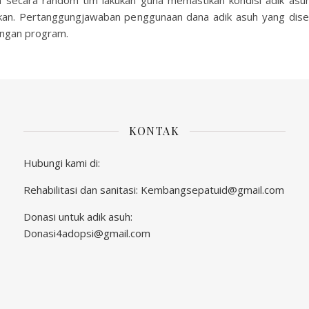
n secara random tim lakukan guna memastikan kondisi adik asuh.
akan. Pertanggungjawaban penggunaan dana adik asuh yang dise
ungan program.
KONTAK
Hubungi kami di:
Rehabilitasi dan sanitasi:
Kembangsepatuid@gmail.com
Donasi untuk adik asuh:
Donasi4adopsi@gmail.com